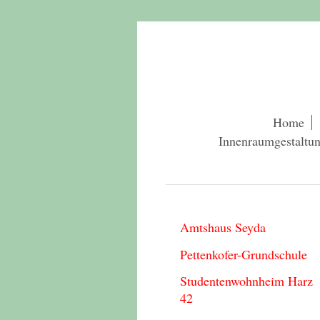
Home
Innenraumgestaltu
Amtshaus Seyda
Pettenkofer-Grundschule
Studentenwohnheim Harz
42