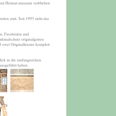
g und Heimat-museum verblieben
iten statt. Seit 1993 steht das
ken, Fussböden und
kmalschutz originalgetreu
f zwei Originalfenster komplett
ick in die umfangreichen
 ausgeführt haben.