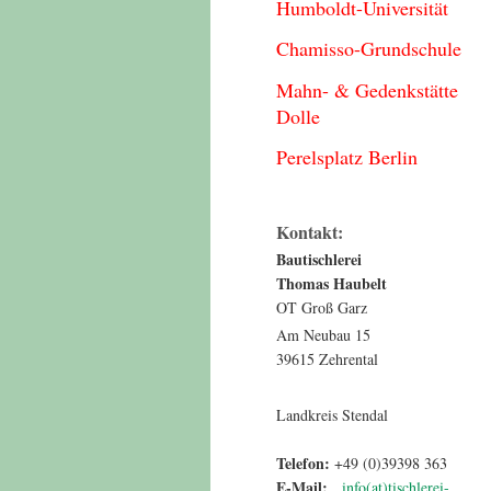
Humboldt-Universität
Chamisso-Grundschule
Mahn- & Gedenkstätte
Dolle
Perelsplatz Berlin
Kontakt:
Bautischlerei
Thomas Haubelt
OT Groß Garz
Am Neubau 15
39615 Zehrental
Landkreis Stendal
Telefon:
+49 (0)39398 363
E-Mail:
info(at)tischlerei-